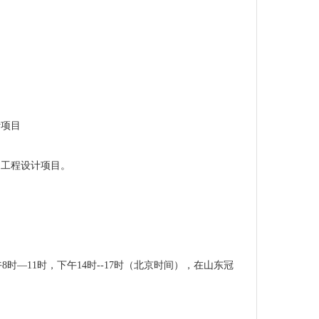
计项目
造工程设计项目。
午
8
时—
11
时，下午
14
时
--17
时（北京时间），在山东冠