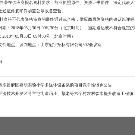
购文件潜在供应商报名资料要求：营业执照原件、资质证书原件、法定代表
上述证件复印件加盖公章以备查验。
的资料查验不代表资格审查的最终通过或合格，供应商最终资格的确认以评
日期：
2018
年
05
月
30
日
09
时
30
分（北京时间），逾期送达或不符合规定的
：
2018
年
05
月
30
日
09
时
30
分（北京时间）
文件地点、谈判地点：山东冠宇招标有限公司
502
会议室
日
市东昌府区嘉明实验小学多媒体设备采购项目竞争性谈判公告
经济技术开发区蒋官屯街道冯庄、颜老等六个村农村饮水提升改造工程项