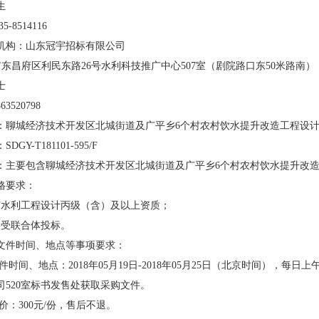
生
35-8514116
机构：山东冠宇招标有限公司
市东昌府区利民东路
26
号水利科技推广中心
507
室（剧院路口东
50
米路南）
士
863520798
：聊城经济技术开发区北城街道及广平乡
6
个村农村饮水提升改造工程设
：
SDGY-T181101-595/F
：主要包含聊城经济技术开发区北城街道及广平乡
6
个村农村饮水提升改
格要求：
有水利工程设计丙级（含）及以上资质；
接受联合体投标。
文件时间、地点等事项要求：
文件时间、地点：
2018
年
05
月
19
日
-2018
年
05
月
25
日（北京时间），每日上
司
520
室标书发售处获取采购文件。
售价：
300
元
/
份，售后不退。