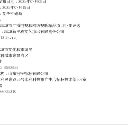
发布日期：
2025年07月08日
：
2025年07月19日
：竞争性磋商
：
：聊城市广播电视和网络视听精品项目征集评选
称：聊城新里程文艺演出有限责任公司
2.28万元
聊城市文化和旅游局
省聊城市东昌府区
生
35-8680853
机构：山东冠宇招标有限公司
市利民东路
26号水利科技推广中心招标技术部507室
鑫
666735210