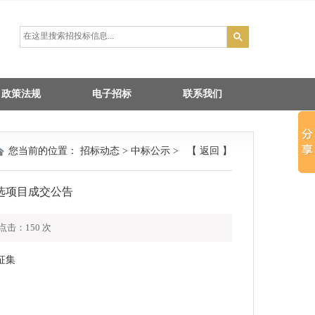
政策法规
电子招标
联系我们
您当前的位置：
招标动态
>
中标公示
> 【
返回
】
选项目成交公告
 点击：
150
次
征集