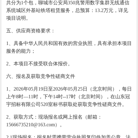
共分为
1个包，聊城市公安局350兆警用数字集群无线通信
系统城区外基站铁塔租赁服务，
总
预算：
13.2
万元
，详见
项目说明。
五、供应商资格要求：
1、具备中华人民共和国有效的营业执照，具有承担本项目
服务的能力；
2
、本项目不接受联合体报价。
六、报名及获取竞争性磋商文件
1、2026年
05
月
19
日至
2026年05月
25
日（北京时间），每日
上午
8时—11时，下午14时--17时（北京时间），在山东冠
宇招标有限公司520室标书获取处获取竞争性磋商文件。
2、获取方式：现场报名或网上报名（邮箱：
15666735210@163.com）。
2.1现场报名：报名时需携带营业执照复印件加盖公章、法